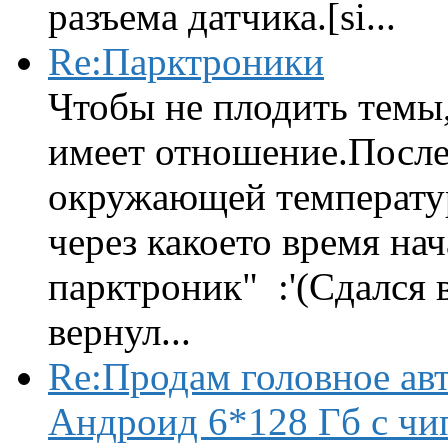
разъема датчика.[si...
Re:Парктроники
Чтобы не плодить темы,
имеет отношение.После 
окружающей температур
через какоето время нач
парктроник" :'(Сдался 
вернул...
Re:Продам головное ав
Андроид 6*128 Гб с чи