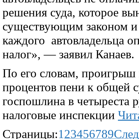
решения суда, которое вын
существующим законом и
каждого автовладельца о
налог», — заявил Канаев.
По его словам, проигрыш в
процентов пени к общей с
госпошлина в четыреста р
налоговые инспекции
Чит
Страницы:
1
2
3
4
5
6
7
8
9
Сле