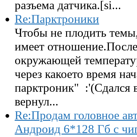
разъема датчика.[si...
Re:Парктроники
Чтобы не плодить темы,
имеет отношение.После 
окружающей температур
через какоето время нач
парктроник" :'(Сдался 
вернул...
Re:Продам головное ав
Андроид 6*128 Гб с чи