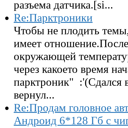
разъема датчика.[si...
Re:Парктроники
Чтобы не плодить темы,
имеет отношение.После 
окружающей температур
через какоето время нач
парктроник" :'(Сдался 
вернул...
Re:Продам головное ав
Андроид 6*128 Гб с чи