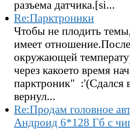
разъема датчика.[si...
Re:Парктроники
Чтобы не плодить темы,
имеет отношение.После 
окружающей температур
через какоето время нач
парктроник" :'(Сдался 
вернул...
Re:Продам головное ав
Андроид 6*128 Гб с чи