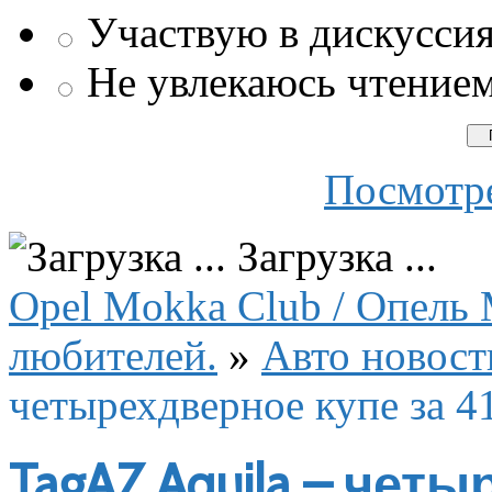
Участвую в дискусси
Не увлекаюсь чтение
Посмотре
Загрузка ...
Opel Mokka Club / Опель 
любителей.
»
Авто новост
четырехдверное купе за 4
TagAZ Aquila – четы