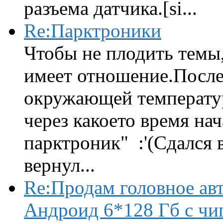
разъема датчика.[si...
Re:Парктроники
Чтобы не плодить темы,
имеет отношение.После 
окружающей температур
через какоето время нач
парктроник" :'(Сдался 
вернул...
Re:Продам головное ав
Андроид 6*128 Гб с чи