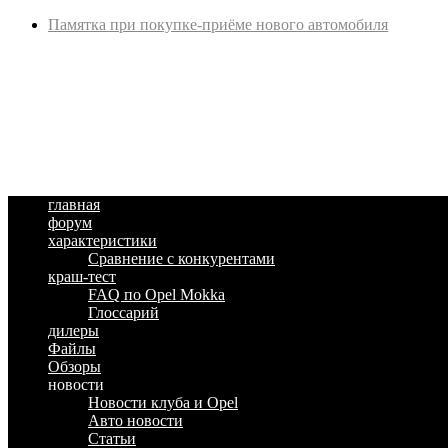
Памятка при покупке-приёме нового автомобиля
главная
форум
характеристики
Сравнение с конкурентами
краш-тест
FAQ по Opel Mokka
Глоссарий
дилеры
Файлы
Обзоры
новости
Новости клуба и Opel
Авто новости
Статьи