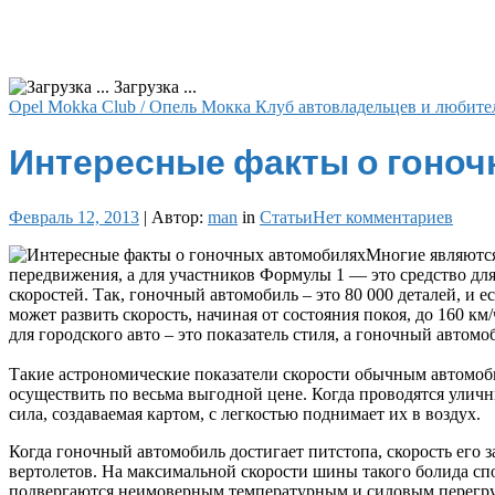
Загрузка ...
Opel Mokka Club / Опель Мокка Клуб автовладельцев и любите
Интересные факты о гоно
Февраль 12, 2013
|
Автор:
man
in
Статьи
Нет комментариев
Многие являются
передвижения, а для участников Формулы 1 — это средство дл
скоростей. Так, гоночный автомобиль – это 80 000 деталей, и 
может развить скорость, начиная от состояния покоя, до 160 к
для городского авто – это показатель стиля, а гоночный автомо
Такие астрономические показатели скорости обычным автомоби
осуществить по весьма выгодной цене. Когда проводятся улич
сила, создаваемая картом, с легкостью поднимает их в воздух.
Когда гоночный автомобиль достигает питстопа, скорость его з
вертолетов. На максимальной скорости шины такого болида сп
подвергаются неимоверным температурным и силовым перегруз