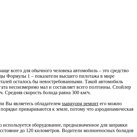
аще всего для обычного человека автомобиль – это средство
лиды Формулы 1 – показатели высшего пилотажа в мире
 деталей осталось бы невостребованными. Такой автомобиль
регата несоизмеримо мал и составляет всего полтонны. Спойлер
ч. Средняя скорость болида равна 300 км/ч.
ли Вы являетесь обладателем
ssangyong ремонт
его можно
 порядке привариваются к земле, потому что аэродинамическая
го используется оборудование, предназначенное для заправки
расстояние до 120 километров. Водители молниеносных болидов