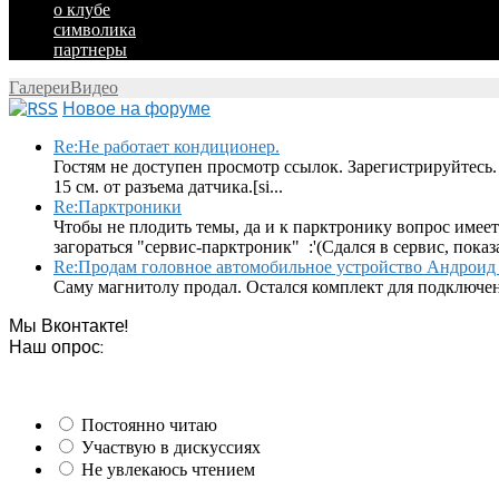
о клубе
символика
партнеры
Галереи
Видео
Новое на форуме
Re:Не работает кондиционер.
Гостям не доступен просмотр ссылок. Зарегистрируйтесь.
15 см. от разъема датчика.[si...
Re:Парктроники
Чтобы не плодить темы, да и к парктронику вопрос имеет
загораться "сервис-парктроник" :'(Сдался в сервис, показ
Re:Продам головное автомобильное устройство Андроид 
Саму магнитолу продал. Остался комплект для подключен
Мы Вконтакте!
Наш опрос:
Постоянно читаю
Участвую в дискуссиях
Не увлекаюсь чтением