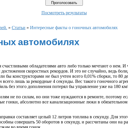
Посмотреть результаты
лей.
»
Статьи
»
Интересные факты о гоночных автомобилях
чных автомобилях
 счастливыми обладателями авто либо только мечтают о нем. И ч
я достижения скоростных рекордов. И это не случайно, ведь бо
если бы конструкторами не был учтен всего 0,01% сборки, то 80
м/ч всего лишь за рекордные 4 секунды. Вес такого гоночного аг
биль без этого дополнения потерял бы управление уже на 180 км/
лям не по силам, но они тоже нуждаются в ремонте, поэтому ес
ные гонки, абсолютно все канализационные люки в обязательном
аправки составляет целый 12 литров топлива в секунду. Для это
особны совершать 50 оборотов в секунду, и рассчитаны они на 
кам во время гонок.