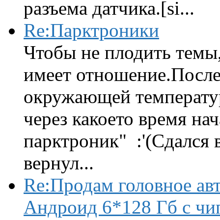
разъема датчика.[si...
Re:Парктроники
Чтобы не плодить темы,
имеет отношение.После 
окружающей температур
через какоето время нач
парктроник" :'(Сдался 
вернул...
Re:Продам головное ав
Андроид 6*128 Гб с чи