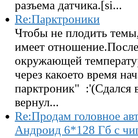
разъема датчика.[si...
Re:Парктроники
Чтобы не плодить темы,
имеет отношение.После 
окружающей температур
через какоето время нач
парктроник" :'(Сдался 
вернул...
Re:Продам головное ав
Андроид 6*128 Гб с чи