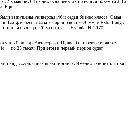
из 72-х машин. 64 из них оснащены двигателями объемом 3.8 л
ai Equus.
были выпущены универсал i40 и седан бизнес-класса. С мая
и Long, колесная база которой равна 7670 мм, и Extra Long с
.5 тонн, а в январе 2013-го года — Hyundai НD-170
вокупный вклад «Автотора» и Hyundai в проект составляет
8-й — по 25 тысяч. При этом в первый период будет
нешний вид можно с помощью тюнинга. Именно
тюнинг оптика