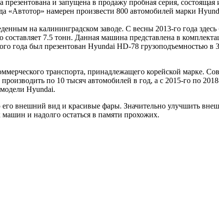
а презентована и запущена в продажу пробная серия, состоящая 
ода «Автотор» намерен произвести 800 автомобилей марки Hyund
енным на калининградском заводе. С весны 2013-го года здесь 
составляет 7.5 тонн. Данная машина представлена в комплектаци
лого года был презентован Hyundai НD-78 грузоподъемностью в 3
коммерческого транспорта, принадлежащего корейской марке. Со
 производить по 10 тысяч автомобилей в год, а с 2015-го по 201
 модели Hyundai.
то его внешний вид и красивые фары. Значительно улучшить в
машин и надолго остаться в памяти прохожих.