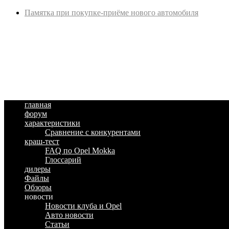
Памятка при покупке-приёме нового автомобиля
главная
форум
характеристики
Сравнение с конкурентами
краш-тест
FAQ по Opel Mokka
Глоссарий
дилеры
Файлы
Обзоры
новости
Новости клуба и Opel
Авто новости
Статьи