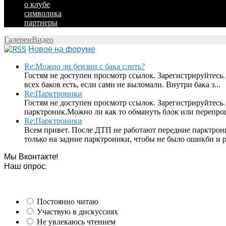
о клубе
символика
партнеры
Галереи
Видео
Новое на форуме
Re:Можно ли бензин с бака слить?
Гостям не доступен просмотр ссылок. Зарегистрируйтесь.
всех баков есть, если сами не выломали. Внутри бака з...
Re:Парктроники
Гостям не доступен просмотр ссылок. Зарегистрируйтесь
парктроник.Можно ли как то обмануть блок или перепроши
Re:Парктроники
Всем привет. После ДТП не работают передние парктрон
только на задние парктроники, чтобы не было ошикби и ра
Мы Вконтакте!
Наш опрос:
Постоянно читаю
Участвую в дискуссиях
Не увлекаюсь чтением