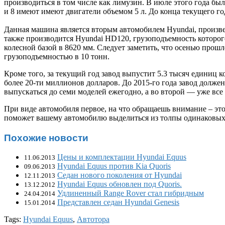
производиться в том числе как лимузин. В июле этого года был
и 8 имеют имеют двигатели объемом 5 л. До конца текущего г
Данная машина является вторым автомобилем Hyundai, произвед
также производится Hyundai HD120, грузоподъемность которого 
колесной базой в 8620 мм. Следует заметить, что осенью прош
грузоподъемностью в 10 тонн.
Кроме того, за текущий год завод выпустит 5.3 тысяч единиц 
более 20-ти миллионов долларов. До 2015-го года завод должен
выпускаться до семи моделей ежегодно, а во второй — уже все
При виде автомобиля первое, на что обращаешь внимание – э
поможет вашему автомобилю выделиться из толпы одинаковых 
Похожие новости
Цены и комплектации Hyundai Equus
11.06.2013
Hyundai Equus против Kia Quoris
09.06.2013
Седан нового поколения от Hyundai
12.11.2013
Hyundai Equus обновлен под Quoris.
13.12.2012
Удлиненный Range Rover стал гибридным
24.04.2014
Представлен седан Hyundai Genesis
15.01.2014
Tags:
Hyundai Equus
,
Автотора