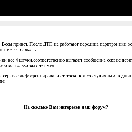
. Всем привет. После ДТП не работают передние парктроники вс
ть его только ...
ики все 4 штуки.соответственно вылазит сообщение сервис парк
ботал только зад? нет жел...
а сервисе дифференцировали стетоскопом со ступичным подшипн
и).
На сколько Вам интересен наш форум?