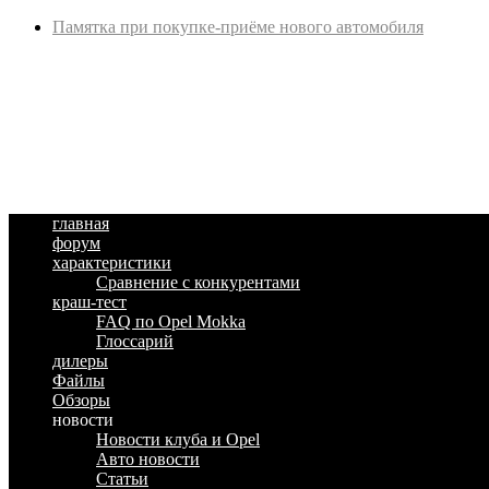
Памятка при покупке-приёме нового автомобиля
главная
форум
характеристики
Сравнение с конкурентами
краш-тест
FAQ по Opel Mokka
Глоссарий
дилеры
Файлы
Обзоры
новости
Новости клуба и Opel
Авто новости
Статьи