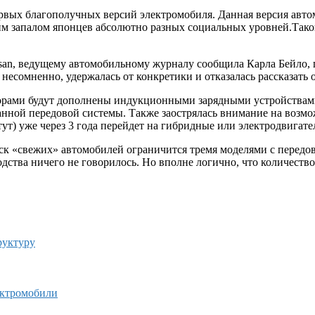
первых благополучных версий электромобиля. Данная версия авт
им запалом японцев абсолютно разных социальных уровней.Тако
ssan, ведущему автомобильному журналу сообщила Карла Бейло, 
несомненно, удержалась от конкретики и отказалась рассказать 
орами будут дополнены индукционными зарядными устройствами 
 данной передовой системы. Также заострялась внимание на возм
тут
) уже через 3 года перейдет на гибридные или электродвигате
уск «свежих» автомобилей ограничится тремя моделями с перед
водства ничего не говорилось. Но вполне логично, что количест
руктуру
ектромобили