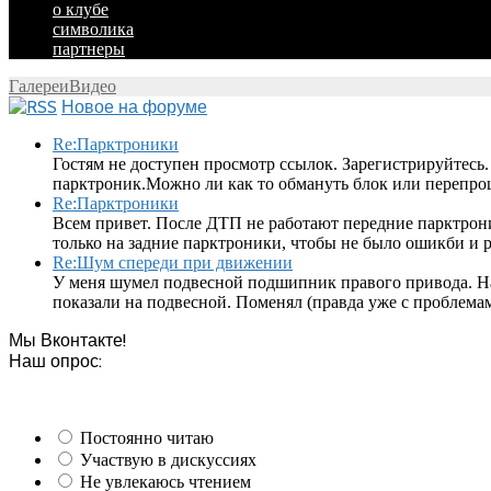
о клубе
символика
партнеры
Галереи
Видео
Новое на форуме
Re:Парктроники
Гостям не доступен просмотр ссылок. Зарегистрируйтесь
парктроник.Можно ли как то обмануть блок или перепроши
Re:Парктроники
Всем привет. После ДТП не работают передние парктрон
только на задние парктроники, чтобы не было ошикби и ра
Re:Шум спереди при движении
У меня шумел подвесной подшипник правого привода. Н
показали на подвесной. Поменял (правда уже с проблемам
Мы Вконтакте!
Наш опрос:
Постоянно читаю
Участвую в дискуссиях
Не увлекаюсь чтением