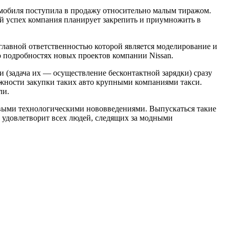
омобиля поступила в продажу относительно малым тиражом.
й успех компания планирует закрепить и приумножить в
главной ответственностью которой является моделирование и
о подробностях новых проектов компании Nissan.
(задача их — осуществление бесконтактной зарядки) сразу
ожности закупки таких авто крупными компаниями такси.
ли.
овыми технологическими нововведениями. Выпускаться такие
во удовлетворит всех людей, следящих за модными