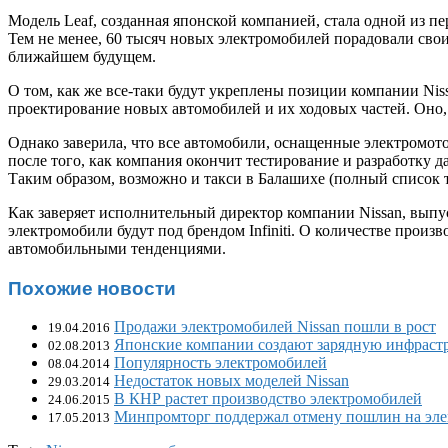
Модель Leaf, созданная японской компанией, стала одной из 
Тем не менее, 60 тысяч новых электромобилей порадовали сво
ближайшем будущем.
О том, как же все-таки будут укреплены позиции компании Ni
проектирование новых автомобилей и их ходовых частей. Оно, 
Однако заверила, что все автомобили, оснащенные электромот
после того, как компания окончит тестирование и разработку
Таким образом, возможно и такси в Балашихе (полный список
Как заверяет исполнительный директор компании Nissan, вып
электромобили будут под брендом Infiniti. О количестве произ
автомобильными тенденциями.
Похожие новости
Продажи электромобилей Nissan пошли в рост
19.04.2016
Японские компании создают зарядную инфраст
02.08.2013
Популярность электромобилей
08.04.2014
Недостаток новых моделей Nissan
29.03.2014
В КНР растет производство электромобилей
24.06.2015
Минпромторг поддержал отмену пошлин на эл
17.05.2013