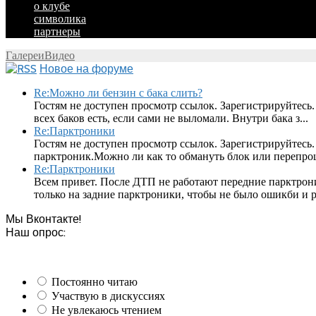
о клубе
символика
партнеры
Галереи
Видео
Новое на форуме
Re:Можно ли бензин с бака слить?
Гостям не доступен просмотр ссылок. Зарегистрируйтесь.
всех баков есть, если сами не выломали. Внутри бака з...
Re:Парктроники
Гостям не доступен просмотр ссылок. Зарегистрируйтесь
парктроник.Можно ли как то обмануть блок или перепроши
Re:Парктроники
Всем привет. После ДТП не работают передние парктрон
только на задние парктроники, чтобы не было ошикби и ра
Мы Вконтакте!
Наш опрос:
Постоянно читаю
Участвую в дискуссиях
Не увлекаюсь чтением