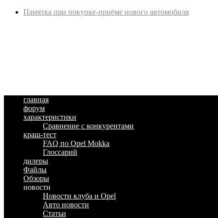
Памятка при покупке-приёме нового автомобиля
главная
форум
характеристики
Сравнение с конкурентами
краш-тест
FAQ по Opel Mokka
Глоссарий
дилеры
Файлы
Обзоры
новости
Новости клуба и Opel
Авто новости
Статьи