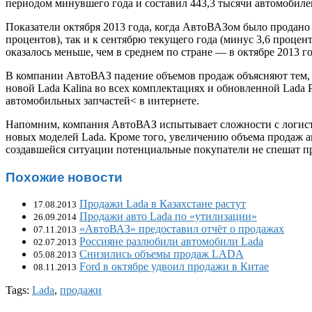
периодом минувшего года и составил 443,3 тысячи автомобиле
Показатели октября 2013 года, когда АвтоВАЗом было продано
процентов), так и к сентябрю текущего года (минус 3,6 проц
оказалось меньше, чем в среднем по стране — в октябре 2013 г
В компании АвтоВАЗ падение объемов продаж объясняют тем, 
новой Lada Kalina во всех комплектациях и обновленной Lada Pr
автомобильных запчастей
< в интернете.
Напомним, компания АвтоВАЗ испытывает сложности с логист
новых моделей Lada. Кроме того, увеличению объема продаж ав
создавшейся ситуации потенциальные покупатели не спешат п
Похожие новости
Продажи Lada в Казахстане растут
17.08.2013
Продажи авто Lada по «утилизации»
26.09.2014
«АвтоВАЗ» предоставил отчёт о продажах
07.11.2013
Россияне разлюбили автомобили Lada
02.07.2013
Снизились объемы продаж LADA
05.08.2013
Ford в октябре удвоил продажи в Китае
08.11.2013
Tags:
Lada
,
продажи