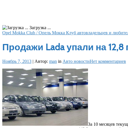
Загрузка ...
Opel Mokka Club / Опель Мокка Клуб автовладельцев и любите
Продажи Lada упали на 12,8
Ноябрь 7, 2013
|
Автор:
man
in
Авто новости
Нет комментариев
За 10 месяцев теку