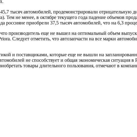
й.
 45,7 тысяч автомобилей, продемонстрировали отрицательную д
ента). Тем не менее, в октябре текущего года падение объемов
ода россияне приобрели 37,5 тысяч автомобилей, что на 6,3 проц
что производитель еще не вышел на оптимальный объем выпуска
iora. Следует отметить, что автозапчасти на все марки автомоби
икой и поставщиками, которые еще не вышли на запланированн
томобилей не способствует и общая экономическая ситуация в Р
риобретать товары длительного пользования, отмечают в компа