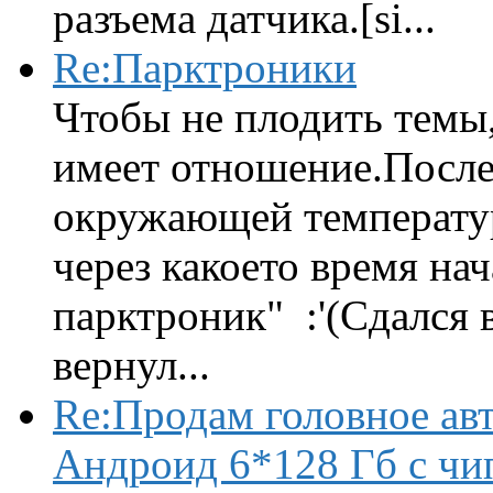
разъема датчика.[si...
Re:Парктроники
Чтобы не плодить темы,
имеет отношение.После 
окружающей температур
через какоето время нач
парктроник" :'(Сдался 
вернул...
Re:Продам головное ав
Андроид 6*128 Гб с чи