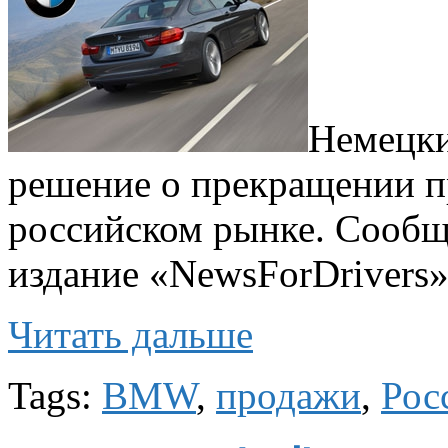
Немецки
решение о прекращении п
российском рынке. Сообщ
издание «NewsForDrivers»
Читать дальше
Tags:
BMW
,
продажи
,
Рос