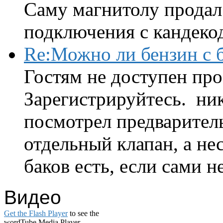
Саму магнитолу продал.
подключения с кандеко
Re:Можно ли бензин с б
Гостям не доступен про
Зарегистрируйтесь. ник
посмотрел предварител
отдельный клапан, а нес
баков есть, если сами н
Видео
Get the Flash Player
to see the
wordTube Media Player.