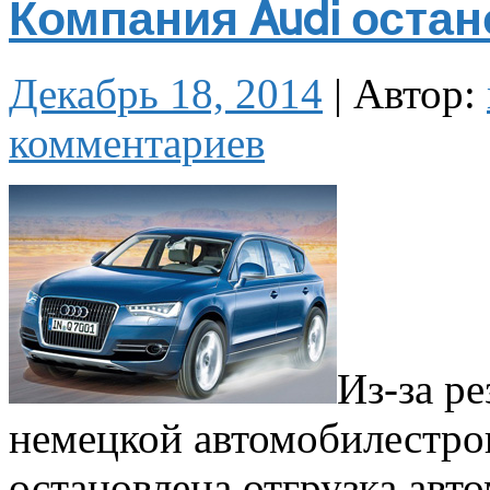
Компания Audi оста
Декабрь 18, 2014
|
Автор:
комментариев
Из-за ре
немецкой автомобилестро
остановлена отгрузка авт