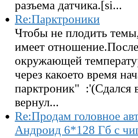
разъема датчика.[si...
Re:Парктроники
Чтобы не плодить темы,
имеет отношение.После 
окружающей температур
через какоето время нач
парктроник" :'(Сдался 
вернул...
Re:Продам головное ав
Андроид 6*128 Гб с чи