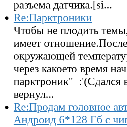
разъема датчика.[si...
Re:Парктроники
Чтобы не плодить темы,
имеет отношение.После 
окружающей температур
через какоето время нач
парктроник" :'(Сдался 
вернул...
Re:Продам головное ав
Андроид 6*128 Гб с чи