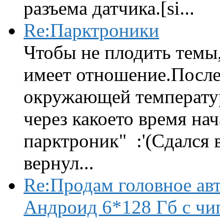
разъема датчика.[si...
Re:Парктроники
Чтобы не плодить темы,
имеет отношение.После 
окружающей температур
через какоето время нач
парктроник" :'(Сдался 
вернул...
Re:Продам головное ав
Андроид 6*128 Гб с чи