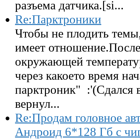
разъема датчика.[si...
Re:Парктроники
Чтобы не плодить темы,
имеет отношение.После 
окружающей температур
через какоето время нач
парктроник" :'(Сдался 
вернул...
Re:Продам головное ав
Андроид 6*128 Гб с чи