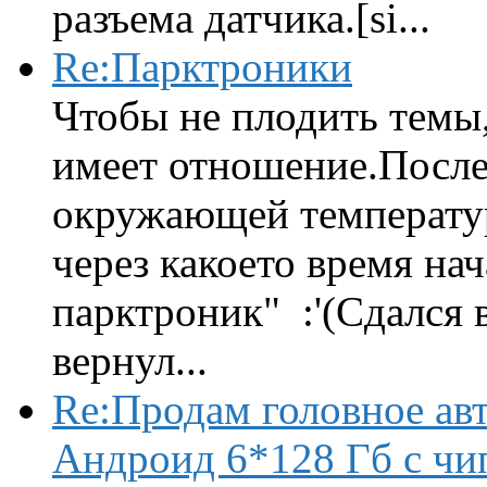
разъема датчика.[si...
Re:Парктроники
Чтобы не плодить темы,
имеет отношение.После 
окружающей температур
через какоето время нач
парктроник" :'(Сдался 
вернул...
Re:Продам головное ав
Андроид 6*128 Гб с чи