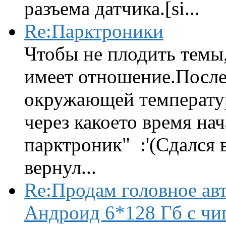
разъема датчика.[si...
Re:Парктроники
Чтобы не плодить темы,
имеет отношение.После 
окружающей температур
через какоето время нач
парктроник" :'(Сдался 
вернул...
Re:Продам головное ав
Андроид 6*128 Гб с чи