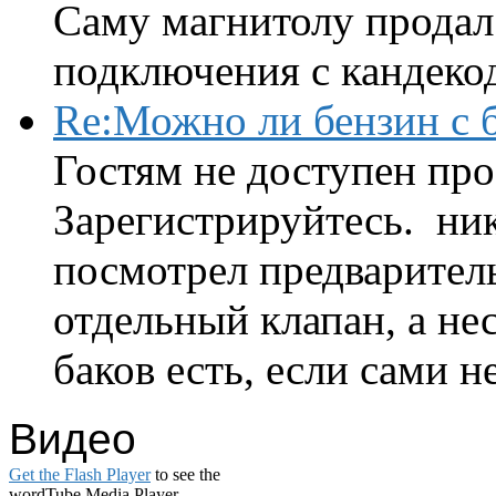
Саму магнитолу продал.
подключения с кандеко
Re:Можно ли бензин с б
Гостям не доступен про
Зарегистрируйтесь. ник
посмотрел предварител
отдельный клапан, а нес
баков есть, если сами н
Видео
Get the Flash Player
to see the
wordTube Media Player.