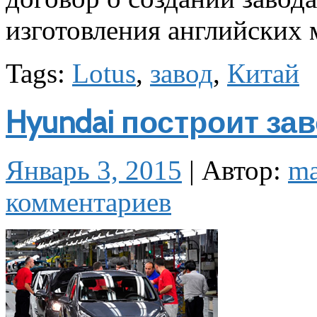
изготовления английских 
Tags:
Lotus
,
завод
,
Китай
Hyundai построит за
Январь 3, 2015
|
Автор:
m
комментариев