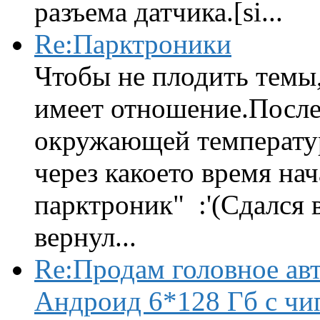
разъема датчика.[si...
Re:Парктроники
Чтобы не плодить темы,
имеет отношение.После 
окружающей температур
через какоето время нач
парктроник" :'(Сдался 
вернул...
Re:Продам головное ав
Андроид 6*128 Гб с чи