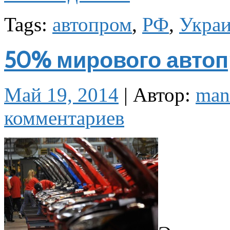
Tags:
автопром
,
РФ
,
Укра
50% мирового автоп
Май 19, 2014
|
Автор:
man
комментариев