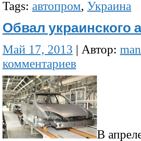
Tags:
автопром
,
Украина
Обвал украинского 
Май 17, 2013
|
Автор:
man
комментариев
В апрел