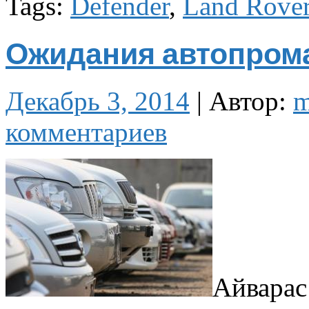
Tags:
Defender
,
Land Rove
Ожидания автопром
Декабрь 3, 2014
|
Автор:
m
комментариев
Айварас