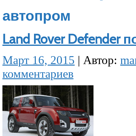
автопром
Land Rover Defender п
Март 16, 2015
|
Автор:
ma
комментариев