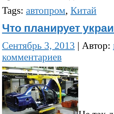
Tags:
автопром
,
Китай
Что планирует укра
Сентябрь 3, 2013
|
Автор:
комментариев