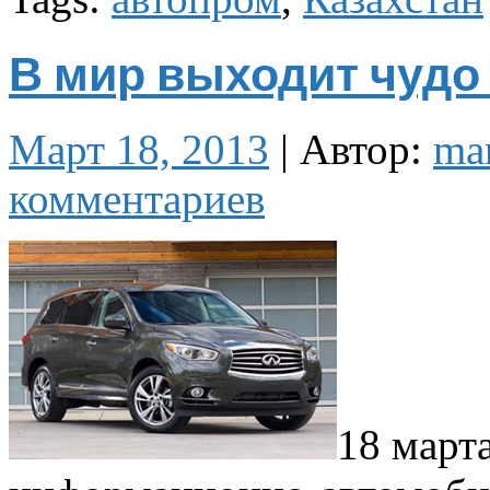
В мир выходит чудо 
Март 18, 2013
|
Автор:
ma
комментариев
18 марта